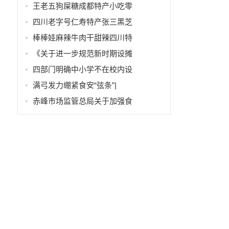
王老五狗屎糖成都特产小吃零
四川老字号仁寿特产张三黑芝
棒棒娃麻辣牛肉干甜辣四川特
《关于进一步规范新时期设摊
四部门明确中小学不在校内设
满弓发力绷紧食安“弦条”|
赤峰市场监管总局关于加强食