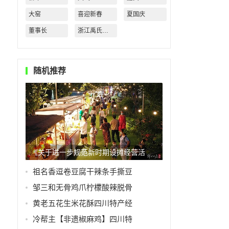
大窑
喜迎新春
夏国庆
董事长
浙江禹氏水业有限公司
随机推荐
《关于进一步规范新时期设摊经营活
祖名香逗卷豆腐干辣条手撕豆
邹三和无骨鸡爪柠檬酸辣脱骨
黄老五花生米花酥四川特产经
冷帮主【非遗椒麻鸡】四川特