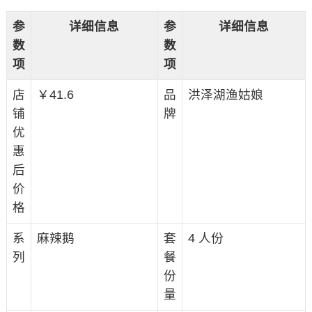
参
详细信息
参
详细信息
数
数
项
项
店
￥41.6
品
洪泽湖渔姑娘
铺
牌
优
惠
后
价
格
系
麻辣鹅
套
4 人份
列
餐
份
量