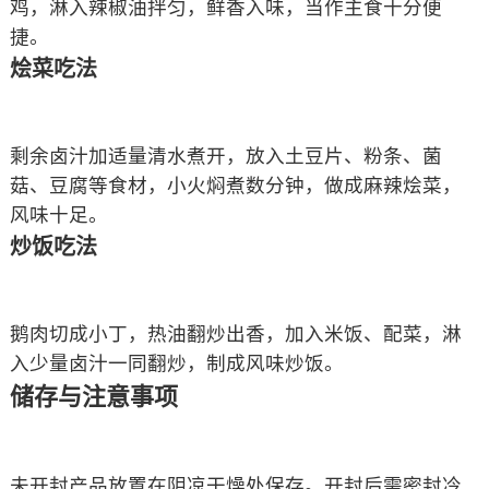
鸡，淋入辣椒油拌匀，鲜香入味，当作主食十分便
捷。
烩菜吃法
剩余卤汁加适量清水煮开，放入土豆片、粉条、菌
菇、豆腐等食材，小火焖煮数分钟，做成麻辣烩菜，
风味十足。
炒饭吃法
鹅肉切成小丁，热油翻炒出香，加入米饭、配菜，淋
入少量卤汁一同翻炒，制成风味炒饭。
储存与注意事项
未开封产品放置在阴凉干燥处保存。开封后需密封冷