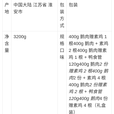
产
中国大陆 江苏省 淮
包
包装
地
安市
装
方
式
净
3200g
规
400g 鹅肉赠素鸡 1
含
格
根400g 鹅肉 + 素鸡
量
口
2 根400g 鹅肉赠素
味
鸡 1 根 + 鸭食管
120g400g 鹅肉
2 份
赠素鸡 2 根
400g 鹅
肉
2 份 + 素鸡 4 根
400g 鹅肉
2 份赠素
鸡 2 根 + 鸭食管
120g
400g 鹅肉
4 份
赠素鸡 4 根（礼盒
装）